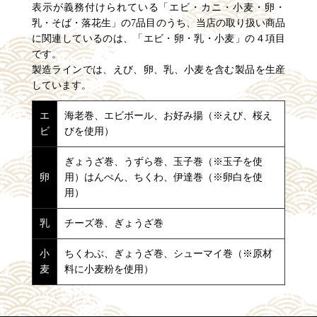
表示が義務付けられている「エビ・カニ・小麦・卵・
乳・そば・落花生」の7品目のうち、当店の取り扱い商品
に関連しているのは、「エビ・卵・乳・小麦」の４項目
です。
製造ラインでは、えび、卵、乳、小麦を含む製品を生産
しています。
エ
海老巻、エビボール、お好み揚（※えび、桜え
ビ
びを使用）
ぎょうざ巻、うずら巻、玉子巻（※玉子を使
卵
用）はんぺん、ちくわ、伊達巻（※卵白を使
用）
乳
チーズ巻、ぎょうざ巻
小
ちくわぶ、ぎょうざ巻、シューマイ巻（※原材
麦
料に小麦粉を使用）