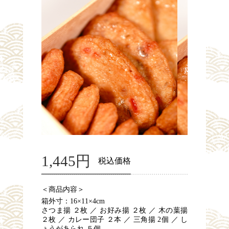
1,445円
税込価格
＜商品内容＞
箱外寸：16×11×4cm
さつま揚 ２枚 ／ お好み揚 ２枚 ／ 木の葉揚
２枚 ／ カレー団子 ２本 ／ 三角揚 2個 ／ し
ょうがあられ ５個