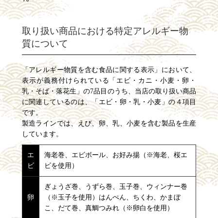
取り扱い商品における特定アレルギー物
質について
「アレルギー物質を含む食品に関する表示」において、
表示が義務付けられている「エビ・カニ・小麦・卵・
乳・そば・落花生」の7品目のうち、当店の取り扱い商品
に関連しているのは、「エビ・卵・乳・小麦」の４項目
です。
製造ラインでは、えび、卵、乳、小麦を含む製品を生産
しています。
エ
海老巻、エビボール、お好み揚（※海老、桜エ
ビ
ビを使用）
ぎょうざ巻、うずら巻、玉子巻、ウィンナー巻
卵
（※玉子を使用）はんぺん、ちくわ、かまぼ
こ、だて巻、真鯛つみれ（※卵白を使用）