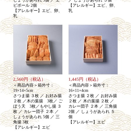
しょうがあられ 5個 ／ エ
／ しょうがあられ ５個
ビボール 2個
【アレルギー】エビ、卵、
【アレルギー】エビ、卵、
乳
乳
2,560円（税込）
1,445円（税込）
＜商品内容＞箱外寸：
＜商品内容＞箱外寸：
19×14×5cm
16×11×4cm
さつま揚 ３枚 ／ お好み揚
さつま揚 ２枚 ／ お好み揚
２枚 ／木の葉揚 3枚／ ご
２枚 ／ 木の葉揚 ２枚 ／
ぼう天 3枚／もやし揚 ３
カレー団子 ２本 ／ 三角揚
枚 ／ カレー団子 ２本 ／
2個 ／ しょうがあられ ５
しょうがあられ 5個 ／ 三
個
角揚 3枚
【アレルギー】エビ
【アレルギー】エビ