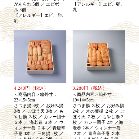
があられ 5個 ／ エビボー
【アレルギー】エビ、卵、
ル 3個
乳
【アレルギー】エビ、卵、
乳
4,240円（税込）
3,280円（税込）
＜商品内容＞箱外寸：
＜商品内容＞箱外寸：
23×15×5cm
19×14×5cm
さつま揚 3枚 ／ お好み揚
さつま揚 ３枚 ／ お好み揚
3枚 ／ ごぼう天 3枚 ／ も
2枚 ／ 木の葉揚 ２枚 ／ ご
やし揚 ３枚 ／ カレー団子
ぼう天 ２枚 ／ もやし揚 2
３本 ／ 海老巻 ３本 ／ ウ
枚 ／ カレー団子 2本 ／海
ィンナー巻 ２本 ／ 青唐辛
老巻 2本／ ウィンナー巻
子巻 3本 ／ 三角揚 2枚 ／
２本 ／ 青唐辛子巻 ２本