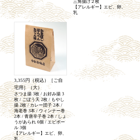
三角揚げ２枚
【アレルギー】エビ、卵、
乳
3,355円（税込）［ご自
宅用］（大）
さつま揚 3枚 / お好み揚 3
枚 / ごぼう天 2枚 / もやし
揚 2枚 / カレー団子 2本 /
海老巻 3本 / ウィンナー巻
2本 / 青唐辛子巻 2本 / しょ
うがあられ 6個 / エビボー
ル 3個
【アレルギー】エビ、卵、
乳