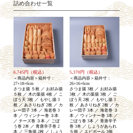
詰め合わせ一覧
6,745円（税込）
5,370円（税込）
＜商品内容＞箱外寸：
＜商品内容＞箱外寸：
27×18×6cm
26×16×6cm
さつま揚 ５枚 ／ お好み揚
さつま揚 3枚 ／ お好み揚
５枚 ／ 木の葉揚 4枚 ／ こ
3枚 ／ 木の葉揚 3枚 ／ ご
ぼう天 3枚 ／ もやし揚 3
ぼう天 2枚 ／ もやし揚 3
枚 ／ あさりねぎ 2枚 ／ カ
枚 ／ あさりねぎ 2枚 ／ カ
レー団子 3本 ／ 海老巻 3
レー団子 3本 ／ 海老巻 ３
本 ／ ウィンナー巻 ３本
本 ／ ウィンナー巻 3本 ／
／ チーズ巻 ３本 ／ ごぼ
ごぼう巻 3本 ／ 青唐辛子
う巻 2本 ／ 青唐辛子巻 2
巻 3本 ／ しょうがあられ
本 ／ 三角揚 2枚 ／ しょう
５個 ／ エビボール 3個