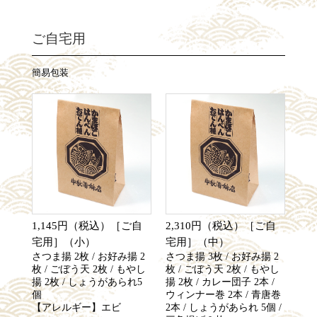
ご自宅用
簡易包装
1,145円（税込）［ご自
2,310円（税込）［ご自
宅用］（小）
宅用］（中）
さつま揚 2枚 / お好み揚 2
さつま揚 3枚 / お好み揚 2
枚 / ごぼう天 2枚 / もやし
枚 / ごぼう天 2枚 / もやし
揚 2枚 / しょうがあられ5
揚 2枚 / カレー団子 2本 /
個
ウィンナー巻 2本 / 青唐巻
【アレルギー】エビ
2本 / しょうがあられ 5個 /