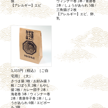
個
ウィンナー巻 2本 / 青唐巻
【アレルギー】エビ
2本 / しょうがあられ 5個 /
三角揚げ２枚
【アレルギー】エビ、卵、
乳
3,355円（税込）［ご自
宅用］（大）
さつま揚 3枚 / お好み揚 3
枚 / ごぼう天 2枚 / もやし
揚 2枚 / カレー団子 2本 /
海老巻 3本 / ウィンナー巻
2本 / 青唐辛子巻 2本 / しょ
うがあられ 6個 / エビボー
ル 3個