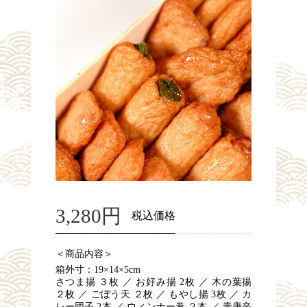
3,280円
税込価格
＜商品内容＞
箱外寸：19×14×5cm
さつま揚 ３枚 ／ お好み揚 2枚 ／ 木の葉揚
２枚 ／ ごぼう天 ２枚 ／ もやし揚 3枚 ／ カ
レー団子 2本 ／ ウィンナー巻 ２本 ／ 青唐辛