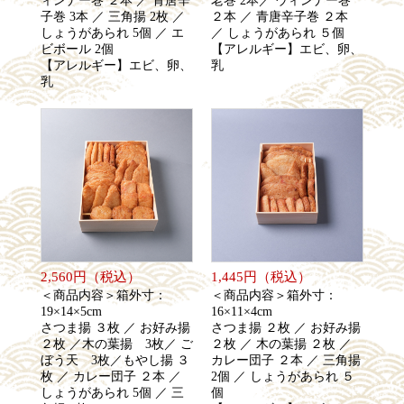
ィンナー巻 ２本 ／ 青唐辛
老巻 2本／ ウィンナー巻
子巻 3本 ／ 三角揚 2枚 ／
２本 ／ 青唐辛子巻 ２本
しょうがあられ 5個 ／ エ
／ しょうがあられ ５個
ビボール 2個
【アレルギー】エビ、卵、
【アレルギー】エビ、卵、
乳
乳
2,560円（税込）
1,445円（税込）
＜商品内容＞箱外寸：
＜商品内容＞箱外寸：
19×14×5cm
16×11×4cm
さつま揚 ３枚 ／ お好み揚
さつま揚 ２枚 ／ お好み揚
２枚 ／木の葉揚 3枚／ ご
２枚 ／ 木の葉揚 ２枚 ／
ぼう天 3枚／もやし揚 ３
カレー団子 ２本 ／ 三角揚
枚 ／ カレー団子 ２本 ／
2個 ／ しょうがあられ ５
しょうがあられ 5個 ／ 三
個